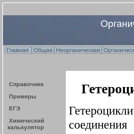
Органи
Главная
Общая
Неорганическая
Органичес
Справочник
Гетероц
Примеры
Гетероци
ЕГЭ
Химический
соединен
калькулятор