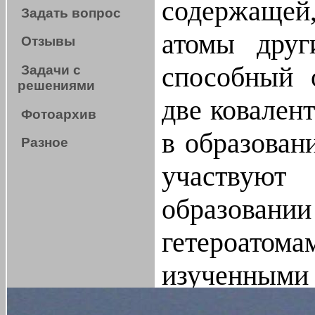
содержащей
Задать вопрос
атомы друг
Отзывы
способный 
Задачи с
решениями
две ковален
Фотоархив
в образован
Разное
участвую
образова
гетероат
изуче
распрос