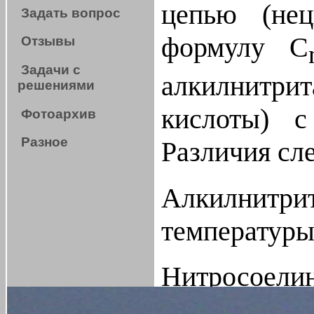
цепью (не
Задать вопрос
формулу С
Отзывы
Задачи с
алкилнитр
решениями
кислоты) 
Фотоархив
Разное
Различия сл
Алкилнитр
температуры
Нитросоел
имеют боль