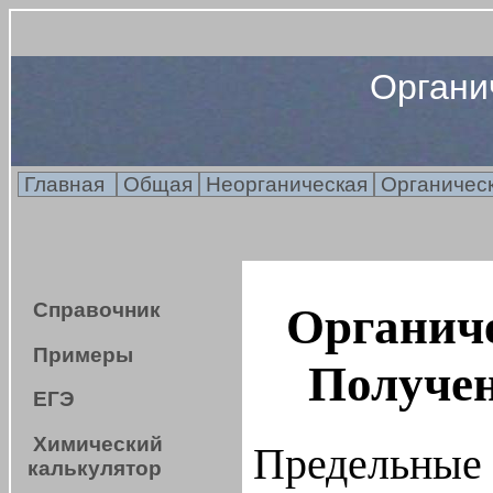
Органи
Главная
Общая
Неорганическая
Органичес
Справочник
Органиче
Примеры
Получен
ЕГЭ
Химический
Предельные 
калькулятор