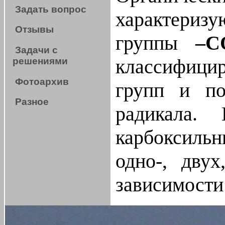
Задать вопрос
характеризу
Отзывы
группы
–С
Задачи с
классифицир
решениями
Фотоархив
групп и по
Разное
радикала.
карбоксиль
одно-, дву
зависимости
радикала ки