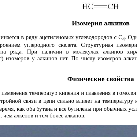
Изомерия алкинов
инается в ряду ацетиленовых углеводородов с С
. Од
4
роением углеродного скелета. Структурная изомери
ена ряда. При наличии в молекулах алкинов хир
нс) изомеров у алкинов нет. По числу изомеров алк
Физические свойства
изменения температур кипения и плавления в гомолог
тройной связи в цепи сильно влияет на температуру к
 время, как оба бутана и все бутилены при обычных у
 чем алкенов и тем более алканов.
Химические свойства