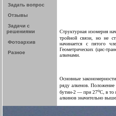
Задать вопрос
Отзывы
Задачи с
Структурная изомерия нач
решениями
тройной связи, но не ст
Фотоархив
начинается с пятого чл
Геометрических (цис-тра
Разное
алкенами.
Основные закономерности 
ряду алкенов. Положение 
о
бутин-2 — при 27
С, в то
алкинов значительно выше,