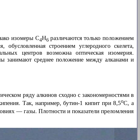
нако изомеры С
Н
различаются только положением
4
6
я, обусловленная строением углеродного скелета,
альных центров возможна оптическая изомерия.
ины занимают среднее положение между алканами и
ическом ряду алкинов сходно с закономерностями в
о
ипения. Так, например, бутин-1 кипит при 8,5
С, а
словиях — газы. Плотности и показатели преломления