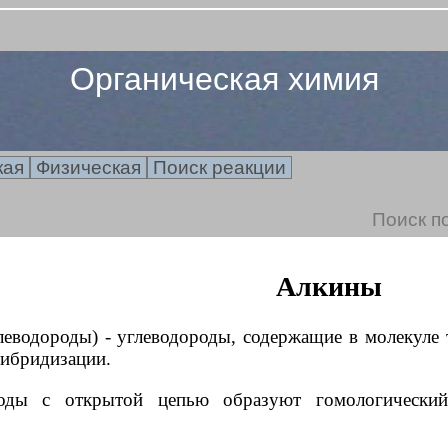
Органическая химия
кая
Физическая
Поиск реакции
Поиск по
Алкины
леводороды) - углеводороды, содержащие в молекуле 
гибридизации.
ороды с открытой цепью образуют гомологическ