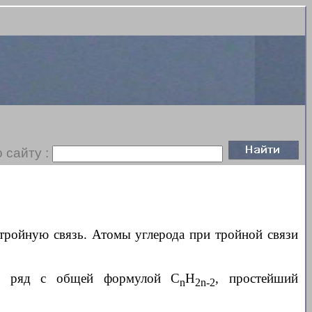
 сайту :
тройную связь. Атомы углерода при тройной связи
ий ряд с общей формулой C
H
, простейший
n
2n-2