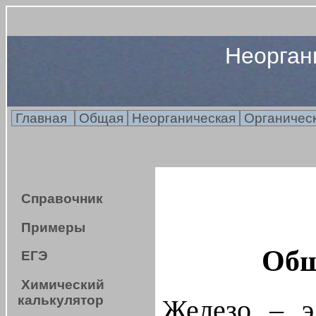
Неорган
Главная
Общая
Неорганическая
Органичес
Справочник
Примеры
Общ
ЕГЭ
Химический
калькулятор
Железо – э