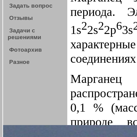
Задать вопрос
периода. Э
Отзывы
2
2
6
1s
2s
2p
3s
Задачи с
решениями
характерн
Фотоархив
соединениях 
Разное
Марганец 
распростран
0,1 % (мас
природе в
соединени