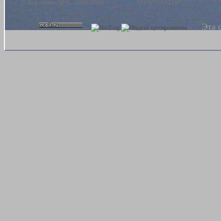
© Короленко М.В., 2009-2016 *2192*61*116*
расплав
Эта 
результате 
под дейст
движутся к
Здесь, взаи
внешней 
восстанавли